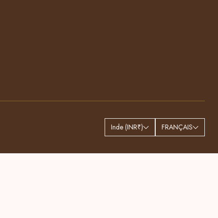
Inde (INR₹)
FRANÇAIS