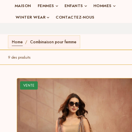
o
MAISON
FEMMES
ENFANTS
HOMMES
n
WINTER WEAR
CONTACTEZ-NOUS
e
n
u
Home
Combinaison pour femme
9 des produits
VENTE